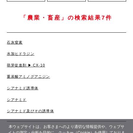
「農業・畜産」の検索結果7件
石灰窒素
水加ヒドラジン
萌芽促進剤 ▶︎ CX-10
重炭酸アミノグアニジン
シアナミド誘導体
シアナミド
シアナミド及びその誘導体
本ウェブサイトは、お客さまへのより適切な情報提供や、ウェブサ
イトの測定・分析を目的に、クッキー（Cookie）を使用しておりま