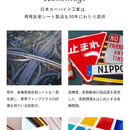
日本カーバイド工業は、
再帰反射シート製品を30年にわたり提供
長年、各種再帰反射シートを一貫
高輝度、長期耐候の高品質を実現
生産し、業界でトップクラスの評
した、道路標識をはじめとする各
価を得ている技術力。
種標識。