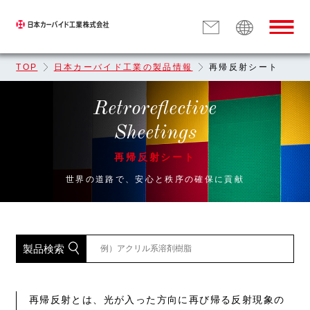
TOP
日本カーバイド工業の製品情報
再帰反射シート
Retroreflective
Sheetings
再帰反射シート
世界の道路で、安心と秩序の確保に貢献
製品検索
再帰反射とは、光が入った方向に再び帰る反射現象の