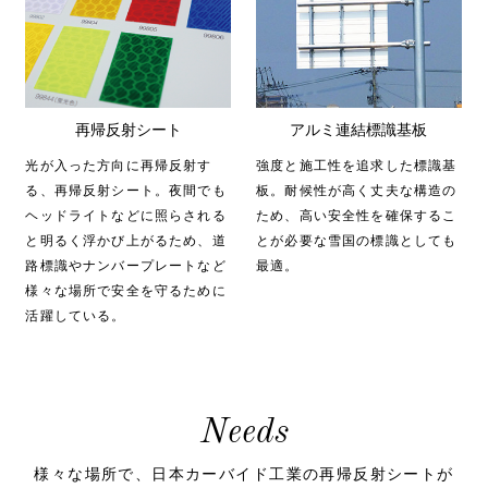
再帰反射シート
アルミ連結標識基板
光が入った方向に再帰反射す
強度と施工性を追求した標識基
る、再帰反射シート。夜間でも
板。耐候性が高く丈夫な構造の
ヘッドライトなどに照らされる
ため、高い安全性を確保するこ
と明るく浮かび上がるため、道
とが必要な雪国の標識としても
路標識やナンバープレートなど
最適。
様々な場所で安全を守るために
活躍している。
Needs
様々な場所で、日本カーバイド工業の再帰反射シートが