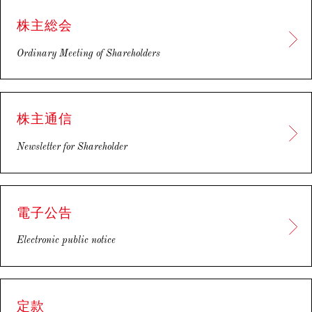
株主総会
Ordinary Meeting of Shareholders
株主通信
Newsletter for Shareholder
電子公告
Electronic public notice
定款