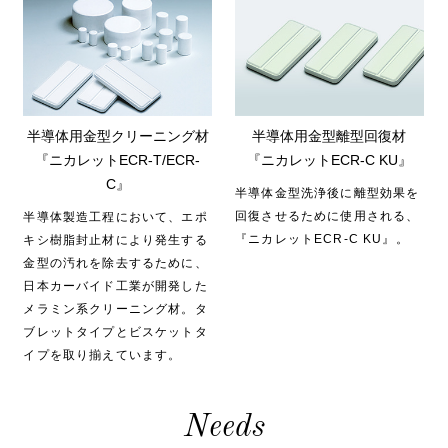
半導体用金型クリーニング材
半導体用金型離型回復材
『ニカレットECR-T/ECR-
『ニカレットECR-C KU』
C』
半導体金型洗浄後に離型効果を
回復させるために使用される、
半導体製造工程において、エポ
『ニカレットECR-C KU』。
キシ樹脂封止材により発生する
金型の汚れを除去するために、
日本カーバイド工業が開発した
メラミン系クリーニング材。タ
ブレットタイプとビスケットタ
イプを取り揃えています。
Needs