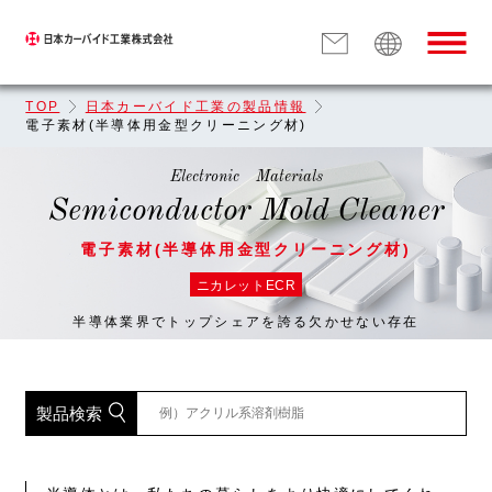
TOP
日本カーバイド工業の製品情報
電子素材(半導体用金型クリーニング材)
Electronic Materials
Semiconductor Mold Cleaner
電子素材(半導体用金型クリーニング材)
ニカレットECR
半導体業界でトップシェアを誇る欠かせない存在
製品検索