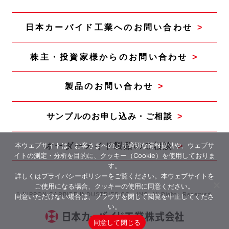
日本カーバイド工業へのお問い合わせ
株主・投資家様からのお問い合わせ
製品のお問い合わせ
サンプルのお申し込み・ご相談
オーダーメイド製品のご相談
本ウェブサイトは、お客さまへのより適切な情報提供や、ウェブサ
イトの測定・分析を目的に、クッキー（Cookie）を使用しておりま
す。
詳しくは
プライバシーポリシー
をご覧ください。本ウェブサイトを
ご使用になる場合、クッキーの使用に同意ください。
© NIPPON CARBIDE INDUSTRIES CO., INC. All Rights Reserved.
同意いただけない場合は、ブラウザを閉じて閲覧を中止してくださ
い。
同意して閉じる