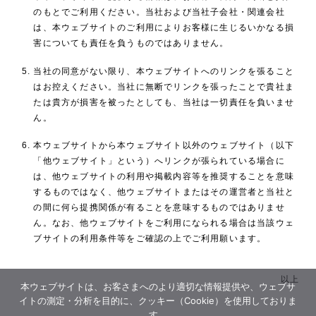
のもとでご利用ください。当社および当社子会社・関連会社
は、本ウェブサイトのご利用によりお客様に生じるいかなる損
害についても責任を負うものではありません。
当社の同意がない限り、本ウェブサイトへのリンクを張ること
はお控えください。当社に無断でリンクを張ったことで貴社ま
たは貴方が損害を被ったとしても、当社は一切責任を負いませ
ん。
本ウェブサイトから本ウェブサイト以外のウェブサイト（以下
「他ウェブサイト」という）へリンクが張られている場合に
は、他ウェブサイトの利用や掲載内容等を推奨することを意味
するものではなく、他ウェブサイトまたはその運営者と当社と
の間に何ら提携関係が有ることを意味するものではありませ
ん。なお、他ウェブサイトをご利用になられる場合は当該ウェ
ブサイトの利用条件等をご確認の上でご利用願います。
以上
本ウェブサイトは、お客さまへのより適切な情報提供や、ウェブサ
イトの測定・分析を目的に、クッキー（Cookie）を使用しておりま
す。