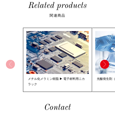
Related products
関連商品
メチル化メラミン樹脂 ▶ 電子材料用ニカ
光酸発生剤（
ラック
Contact