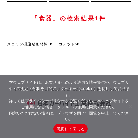
「食器」の検索結果1件
メラミン樹脂成形材料 ▶︎ ニカレットMC
本ウェブサイトは、お客さまへのより適切な情報提供や、ウェブサ
イトの測定・分析を目的に、クッキー（Cookie）を使用しておりま
© NIPPON CARBIDE INDUSTRIES CO., INC. All Rights Reserved.
す。
詳しくは
プライバシーポリシー
をご覧ください。本ウェブサイトを
ご使用になる場合、クッキーの使用に同意ください。
同意いただけない場合は、ブラウザを閉じて閲覧を中止してくださ
い。
同意して閉じる