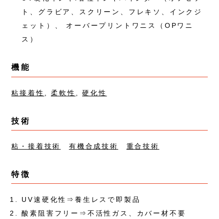
ト、グラビア、スクリーン、フレキソ、インクジ
ェット）、 オーバープリントワニス（OPワニ
ス）
機能
粘接着性
,
柔軟性
,
硬化性
技術
粘・接着技術
有機合成技術
重合技術
特徴
UV速硬化性⇒養生レスで即製品
酸素阻害フリー⇒不活性ガス、カバー材不要