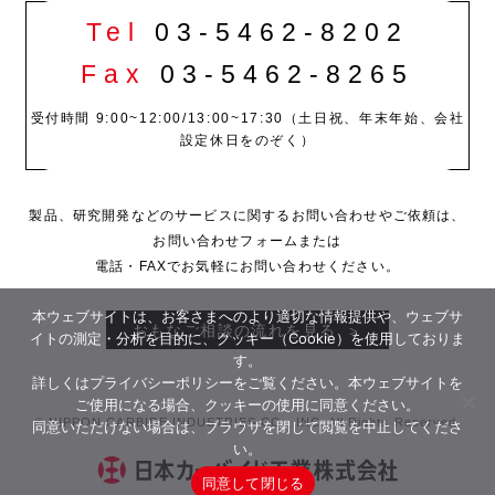
Tel
03-5462-8202
Fax
03-5462-8265
受付時間 9:00~12:00/13:00~17:30（土日祝、年末年始、会社
設定休日をのぞく）
製品、研究開発などのサービスに関するお問い合わせやご依頼は、
お問い合わせフォームまたは
電話・FAXでお気軽にお問い合わせください。
本ウェブサイトは、お客さまへのより適切な情報提供や、ウェブサ
おもなご相談の流れを見る
イトの測定・分析を目的に、クッキー（Cookie）を使用しておりま
す。
詳しくは
プライバシーポリシー
をご覧ください。本ウェブサイトを
ご使用になる場合、クッキーの使用に同意ください。
© NIPPON CARBIDE INDUSTRIES CO., INC. All Rights Reserved.
同意いただけない場合は、ブラウザを閉じて閲覧を中止してくださ
い。
同意して閉じる