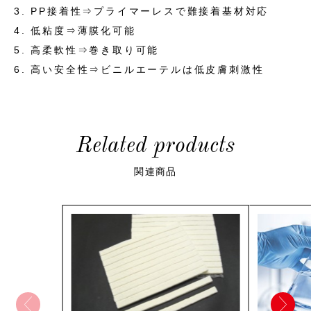
PP接着性⇒プライマーレスで難接着基材対応
低粘度⇒薄膜化可能
高柔軟性⇒巻き取り可能
高い安全性⇒ビニルエーテルは低皮膚刺激性
Related products
関連商品