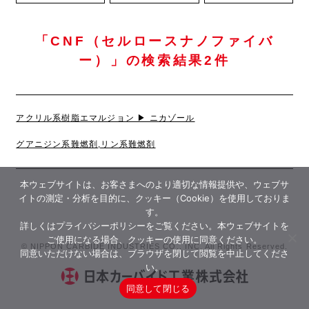
「CNF（セルロースナノファイバ
ー）」の検索結果2件
アクリル系樹脂エマルジョン ▶︎ ニカゾール
グアニジン系難燃剤,リン系難燃剤
本ウェブサイトは、お客さまへのより適切な情報提供や、ウェブサ
イトの測定・分析を目的に、クッキー（Cookie）を使用しておりま
す。
詳しくは
プライバシーポリシー
をご覧ください。本ウェブサイトを
ご使用になる場合、クッキーの使用に同意ください。
© NIPPON CARBIDE INDUSTRIES CO., INC. All Rights Reserved.
同意いただけない場合は、ブラウザを閉じて閲覧を中止してくださ
い。
同意して閉じる