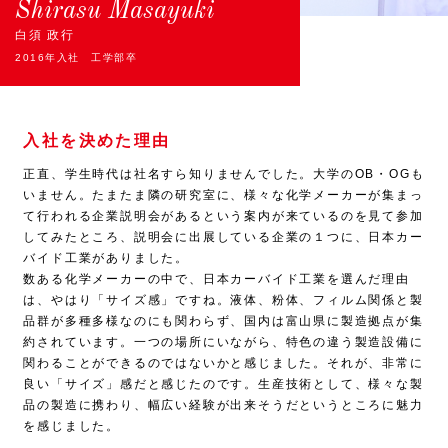
Shirasu Masayuki
白須 政行
2016年入社 工学部卒
入社を決めた理由
正直、学生時代は社名すら知りませんでした。大学の
OB
・
OG
も
いません。たまたま隣の研究室に、様々な化学メーカーが集まっ
て行われる企業説明会があるという案内が来ているのを見て参加
してみたところ、説明会に出展している企業の１つに、日本カー
バイド工業がありました。
数ある化学メーカーの中で、日本カーバイド工業を選んだ理由
は、やはり「サイズ感」ですね。液体、粉体、フィルム関係と製
品群が多種多様なのにも関わらず、国内は富山県に製造拠点が集
約されています。一つの場所にいながら、特色の違う製造設備に
関わることができるのではないかと感じました。それが、非常に
良い「サイズ」感だと感じたのです。生産技術として、様々な製
品の製造に携わり、幅広い経験が出来そうだというところに魅力
を感じました。