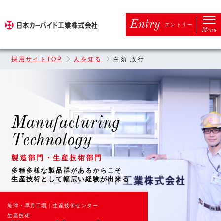
Entry
エントリー
Menu
採用サイトTOP
人を知る
白須 政行
Manufacturing
Technology
製造部門・⽣産技術部門
多種多様な製品群があるからこそ
生産技術として幅広い経験が出来る
魚津・早月⼯場｜生産技術センター
生産技術